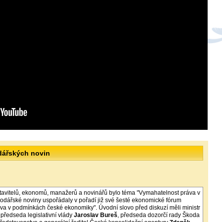
dářských novin
tavitelů, ekonomů, manažerů a novinářů bylo téma "Vymahatelnost práva v
dářské noviny uspořádaly v pořadí již své šesté ekonomické fórum
va v podmínkách české ekonomiky". Úvodní slovo před diskuzí měli ministr
 - předseda legislativní vlády
Jaroslav Bureš
, předseda dozorčí rady Škoda