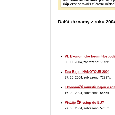
Auto
Vratislav Kulhánek
, předseda p
Čáp
. Akce se rovněž zúčastnil místo
Další záznamy z roku 200
VI. Ekonomické fórum Hospodá
30. 11. 2004, zobrazeno: 5572x
Tata Bojs - NANOTOUR 2004
27. 10. 2004, zobrazeno: 72837x
Ekonomičtí ministři nejen o ro
16. 09. 2004, zobrazeno: 5455x
Přežije ČR vstup do EU?
29. 06. 2004, zobrazeno: 5765x