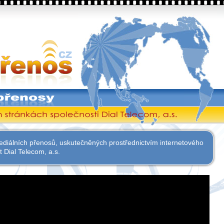
D
nosti Dial Telecom, a.s.
diálních přenosů, uskutečněných prostřednictvím internetového
t Dial Telecom, a.s.