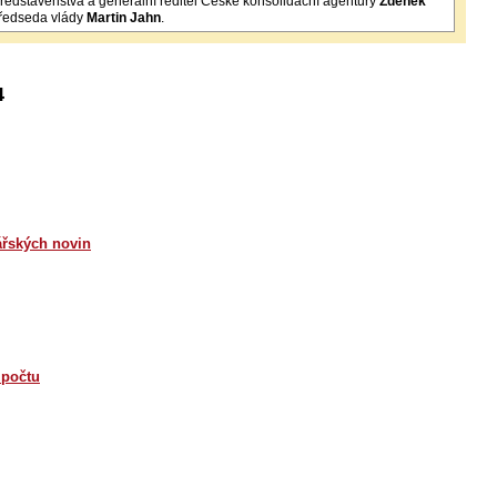
ředstavenstva a generální ředitel České konsolidační agentury
Zdeněk
předseda vlády
Martin Jahn
.
4
řských novin
zpočtu