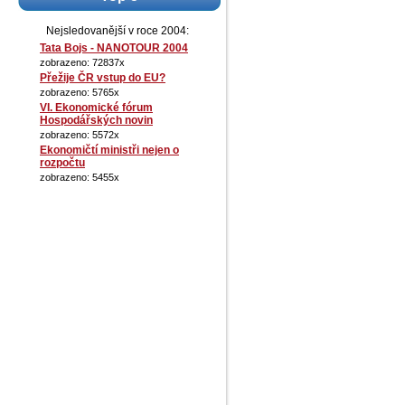
Nejsledovanější v roce 2004:
Tata Bojs - NANOTOUR 2004
zobrazeno: 72837x
Přežije ČR vstup do EU?
zobrazeno: 5765x
VI. Ekonomické fórum
Hospodářských novin
zobrazeno: 5572x
Ekonomičtí ministři nejen o
rozpočtu
zobrazeno: 5455x