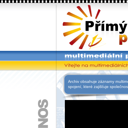
PřímýPřenos
Multimediální přenosy
Vítejte na multimediálních stránkách společ
Archiv obsahuje záznamy multime
spojení, které zajišťuje společnos