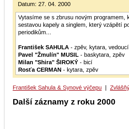
Datum: 27. 04. 2000
Vytasíme se s zbrusu novým programem, 
sestavou kapely a singlem, který vzápětí 
periodikům...
František SAHULA
- zpěv, kytara, vedouc
Pavel "Žmulín" MUSIL
- baskytara, zpěv
Milan "Shira" ŠIROKÝ
- bicí
Rosťa CERMAN
- kytara, zpěv
František Sahula & Synové výčepu
|
Zvlášňý
Další záznamy z roku 2000