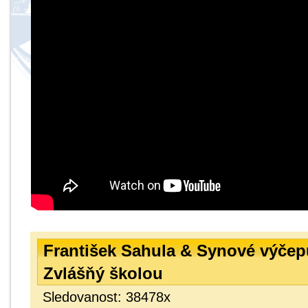
František Sahula & Synové výčep
Zvlášňý školou
Sledovanost: 38478x